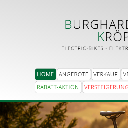
B
URGHAR
K
RÖP
ELECTRIC-BIKES - ELEK
HOME
ANGEBOTE
VERKAUF
V
RABATT-AKTION
VERSTEIGERUN