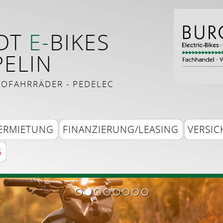
DT
E-
BIKES
ELIN
TROFAHRRÄDER - PEDELEC
ERMIETUNG
FINANZIERUNG/LEASING
VERSI
G